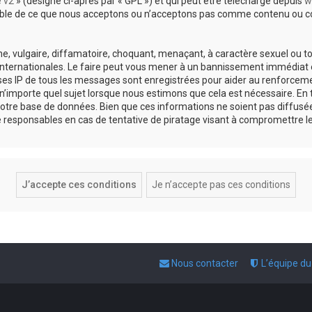
e v2
» (désigné ci-après par « GPL ») et qui peut être téléchargé depuis
w
sable de ce que nous acceptons ou n’acceptons pas comme contenu ou co
, vulgaire, diffamatoire, choquant, menaçant, à caractère sexuel ou tou
 internationales. Le faire peut vous mener à un bannissement immédiat e
esses IP de tous les messages sont enregistrées pour aider au renforce
 n’importe quel sujet lorsque nous estimons que cela est nécessaire. E
otre base de données. Bien que ces informations ne soient pas diffusée
responsables en cas de tentative de piratage visant à compromettre l
Nous contacter
L’équipe d