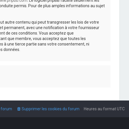
ww.phpbb.com
. Le logiciel phpBB facilite seulement les
nduite permis. Pour de plus amples informations au sujet
t autre contenu qui peut transgresser les lois de votre
t permanent, avec une notification à votre fournisseur
ment de ces conditions. Vous acceptez que
n tant que membre, vous acceptez que toutes les
s à une tierce partie sans votre consentement, ni
es données.
u forum
Supprimer les cookies du forum
Heures au format
UTC