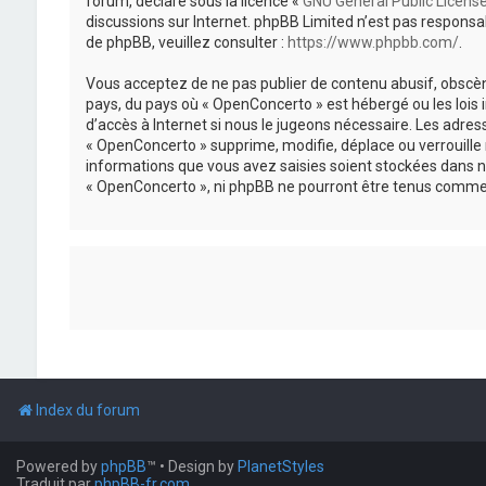
forum, déclaré sous la licence «
GNU General Public Licens
discussions sur Internet. phpBB Limited n’est pas respon
de phpBB, veuillez consulter :
https://www.phpbb.com/
.
Vous acceptez de ne pas publier de contenu abusif, obscène
pays, du pays où « OpenConcerto » est hébergé ou les lois
d’accès à Internet si nous le jugeons nécessaire. Les adr
« OpenConcerto » supprime, modifie, déplace ou verrouille
informations que vous avez saisies soient stockées dans n
« OpenConcerto », ni phpBB ne pourront être tenus comme 
Index du forum
Powered by
phpBB
™
• Design by
PlanetStyles
Traduit par
phpBB-fr.com