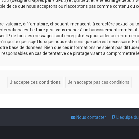
e v2
» (désigné ci-après par « GPL ») et qui peut être téléchargé depuis
w
sable de ce que nous acceptons ou n’acceptons pas comme contenu ou co
, vulgaire, diffamatoire, choquant, menaçant, à caractère sexuel ou tou
 internationales. Le faire peut vous mener à un bannissement immédiat e
esses IP de tous les messages sont enregistrées pour aider au renforce
 n’importe quel sujet lorsque nous estimons que cela est nécessaire. E
otre base de données. Bien que ces informations ne soient pas diffusée
responsables en cas de tentative de piratage visant à compromettre l
Nous contacter
L’équipe d