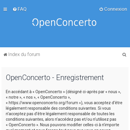
FAQ
Connexion
R
Index du forum
e
c
OpenConcerto - Enregistrement
h
e
En accédant à « OpenConcerto » (désigné ci-après par « nous »,
r
« notre », « nos », « OpenConcerto »,
c
« https://www.openconcerto.org/forum »), vous acceptez d’être
légalement responsable des conditions suivantes. Si vous
h
n’acceptez pas d’être légalement responsable de toutes les
e
conditions suivantes, alors n’accédez pas et/ou n’utilisez pas
« OpenConcerto ». Nous pouvons modifier celles-ci à n’importe
r