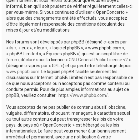
quel moment et nous ferons tout pour que vous en soyez
informé, bien qu’il soit prudent de vérifier régulièrement celles-ci
par vous-même. Si vous continuez d’utiliser « OpenConcerto »
alors que des changements ont été effectués, vous acceptez
d’être légalement responsable des conditions découlant des
mises à jour et/ou modifications.
Nos forums sont développés par phpBB (désigné ci-après par
« ils », « eux », « leur », « logiciel phpBB », « www.phpbb.com »,
« phpBB Limited », « Équipes phpBB ») qui est un script libre de
forum, déclaré sous la licence «
GNU General Public License v2
»
(désigné ci-après par « GPL ») et qui peut être téléchargé depuis
www.phpbb.com
. Le logiciel phpBB facilite seulement les
discussions sur Internet. phpBB Limited n’est pas responsable de
ce que nous acceptons ou n’acceptons pas comme contenu ou
conduite permis. Pour de plus amples informations au sujet de
phpBB, veuillez consulter :
https://www.phpbb.com/
.
Vous acceptez de ne pas publier de contenu abusif, obscène,
vulgaire, diffamatoire, choquant, menaçant, à caractère sexuel
ou tout autre contenu qui peut transgresser les lois de votre
pays, du pays où « OpenConcerto » est hébergé ou les lois
internationales. Le faire peut vous mener à un bannissement
immédiat et permanent, avec une notification à votre