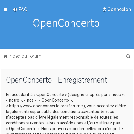
FAQ
Connexion
R
Index du forum
e
c
OpenConcerto - Enregistrement
h
e
En accédant à « OpenConcerto » (désigné ci-après par « nous »,
r
« notre », « nos », « OpenConcerto »,
c
« https://www.openconcerto.org/forum »), vous acceptez d’être
légalement responsable des conditions suivantes. Si vous
h
n’acceptez pas d’être légalement responsable de toutes les
e
conditions suivantes, alors n’accédez pas et/ou n’utilisez pas
« OpenConcerto ». Nous pouvons modifier celles-ci à n’importe
r