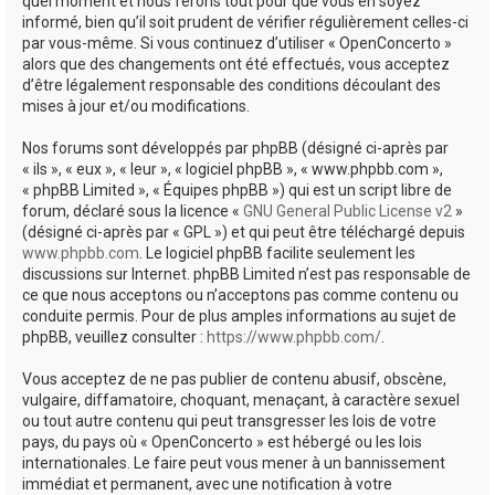
quel moment et nous ferons tout pour que vous en soyez
informé, bien qu’il soit prudent de vérifier régulièrement celles-ci
par vous-même. Si vous continuez d’utiliser « OpenConcerto »
alors que des changements ont été effectués, vous acceptez
d’être légalement responsable des conditions découlant des
mises à jour et/ou modifications.
Nos forums sont développés par phpBB (désigné ci-après par
« ils », « eux », « leur », « logiciel phpBB », « www.phpbb.com »,
« phpBB Limited », « Équipes phpBB ») qui est un script libre de
forum, déclaré sous la licence «
GNU General Public License v2
»
(désigné ci-après par « GPL ») et qui peut être téléchargé depuis
www.phpbb.com
. Le logiciel phpBB facilite seulement les
discussions sur Internet. phpBB Limited n’est pas responsable de
ce que nous acceptons ou n’acceptons pas comme contenu ou
conduite permis. Pour de plus amples informations au sujet de
phpBB, veuillez consulter :
https://www.phpbb.com/
.
Vous acceptez de ne pas publier de contenu abusif, obscène,
vulgaire, diffamatoire, choquant, menaçant, à caractère sexuel
ou tout autre contenu qui peut transgresser les lois de votre
pays, du pays où « OpenConcerto » est hébergé ou les lois
internationales. Le faire peut vous mener à un bannissement
immédiat et permanent, avec une notification à votre