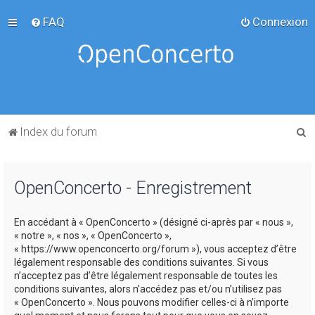
FAQ
Connexion
R
Index du forum
e
c
OpenConcerto - Enregistrement
h
e
En accédant à « OpenConcerto » (désigné ci-après par « nous »,
r
« notre », « nos », « OpenConcerto »,
c
« https://www.openconcerto.org/forum »), vous acceptez d’être
légalement responsable des conditions suivantes. Si vous
h
n’acceptez pas d’être légalement responsable de toutes les
e
conditions suivantes, alors n’accédez pas et/ou n’utilisez pas
« OpenConcerto ». Nous pouvons modifier celles-ci à n’importe
r