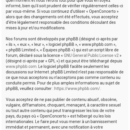
quel moment et nous ferons tout pour que vous en soyez
informé, bien qu’il soit prudent de vérifier régulièrement celles-ci
par vous-même. Si vous continuez d’utiliser « OpenConcerto »
alors que des changements ont été effectués, vous acceptez
d’être légalement responsable des conditions découlant des
mises à jour et/ou modifications.
Nos forums sont développés par phpBB (désigné ci-après par
« ils », « eux », « leur », « logiciel phpBB », « www.phpbb.com »,
« phpBB Limited », « Équipes phpBB ») qui est un script libre de
forum, déclaré sous la licence «
GNU General Public License v2
»
(désigné ci-après par « GPL ») et qui peut être téléchargé depuis
www.phpbb.com
. Le logiciel phpBB facilite seulement les
discussions sur Internet. phpBB Limited n’est pas responsable de
ce que nous acceptons ou n’acceptons pas comme contenu ou
conduite permis. Pour de plus amples informations au sujet de
phpBB, veuillez consulter :
https://www.phpbb.com/
.
Vous acceptez de ne pas publier de contenu abusif, obscène,
vulgaire, diffamatoire, choquant, menaçant, à caractère sexuel
ou tout autre contenu qui peut transgresser les lois de votre
pays, du pays où « OpenConcerto » est hébergé ou les lois
internationales. Le faire peut vous mener à un bannissement
immédiat et permanent, avec une notification à votre