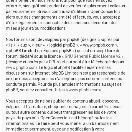
quel moment et nous ferons tout pour que vous en soyez
informé, bien qu’il soit prudent de vérifier régulièrement celles-ci
par vous-même. Si vous continuez d’utiliser « OpenConcerto »
alors que des changements ont été effectués, vous acceptez
d’être légalement responsable des conditions découlant des
mises à jour et/ou modifications.
Nos forums sont développés par phpBB (désigné ci-après par
« ils », « eux », « leur », « logiciel phpBB », « www.phpbb.com »,
« phpBB Limited », « Équipes phpBB ») qui est un script libre de
forum, déclaré sous la licence «
GNU General Public License v2
»
(désigné ci-après par « GPL ») et qui peut être téléchargé depuis
www.phpbb.com
. Le logiciel phpBB facilite seulement les
discussions sur Internet. phpBB Limited n’est pas responsable de
ce que nous acceptons ou n’acceptons pas comme contenu ou
conduite permis. Pour de plus amples informations au sujet de
phpBB, veuillez consulter :
https://www.phpbb.com/
.
Vous acceptez de ne pas publier de contenu abusif, obscène,
vulgaire, diffamatoire, choquant, menaçant, à caractère sexuel
ou tout autre contenu qui peut transgresser les lois de votre
pays, du pays où « OpenConcerto » est hébergé ou les lois
internationales. Le faire peut vous mener à un bannissement
immédiat et permanent, avec une notification à votre