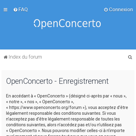
FAQ
Connexion
R
Index du forum
e
c
OpenConcerto - Enregistrement
h
e
En accédant à « OpenConcerto » (désigné ci-après par « nous »,
r
« notre », « nos », « OpenConcerto »,
c
« https://www.openconcerto.org/forum »), vous acceptez d’être
légalement responsable des conditions suivantes. Si vous
h
n’acceptez pas d’être légalement responsable de toutes les
e
conditions suivantes, alors n’accédez pas et/ou n’utilisez pas
« OpenConcerto ». Nous pouvons modifier celles-ci à n’importe
r