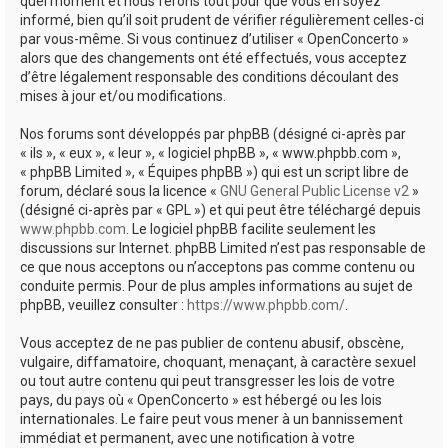
quel moment et nous ferons tout pour que vous en soyez
informé, bien qu’il soit prudent de vérifier régulièrement celles-ci
par vous-même. Si vous continuez d’utiliser « OpenConcerto »
alors que des changements ont été effectués, vous acceptez
d’être légalement responsable des conditions découlant des
mises à jour et/ou modifications.
Nos forums sont développés par phpBB (désigné ci-après par
« ils », « eux », « leur », « logiciel phpBB », « www.phpbb.com »,
« phpBB Limited », « Équipes phpBB ») qui est un script libre de
forum, déclaré sous la licence «
GNU General Public License v2
»
(désigné ci-après par « GPL ») et qui peut être téléchargé depuis
www.phpbb.com
. Le logiciel phpBB facilite seulement les
discussions sur Internet. phpBB Limited n’est pas responsable de
ce que nous acceptons ou n’acceptons pas comme contenu ou
conduite permis. Pour de plus amples informations au sujet de
phpBB, veuillez consulter :
https://www.phpbb.com/
.
Vous acceptez de ne pas publier de contenu abusif, obscène,
vulgaire, diffamatoire, choquant, menaçant, à caractère sexuel
ou tout autre contenu qui peut transgresser les lois de votre
pays, du pays où « OpenConcerto » est hébergé ou les lois
internationales. Le faire peut vous mener à un bannissement
immédiat et permanent, avec une notification à votre