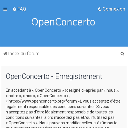
FAQ
Connexion
R
Index du forum
e
c
OpenConcerto - Enregistrement
h
e
En accédant à « OpenConcerto » (désigné ci-après par « nous »,
r
« notre », « nos », « OpenConcerto »,
c
« https://www.openconcerto.org/forum »), vous acceptez d’être
légalement responsable des conditions suivantes. Si vous
h
n’acceptez pas d’être légalement responsable de toutes les
e
conditions suivantes, alors n’accédez pas et/ou n’utilisez pas
« OpenConcerto ». Nous pouvons modifier celles-ci à n’importe
r