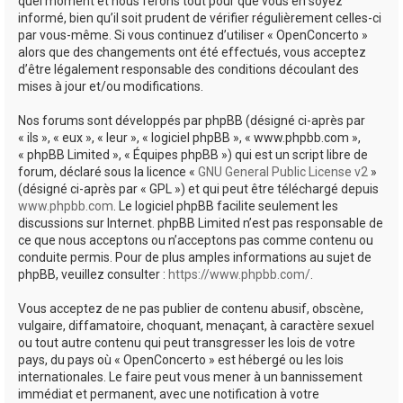
quel moment et nous ferons tout pour que vous en soyez
informé, bien qu’il soit prudent de vérifier régulièrement celles-ci
par vous-même. Si vous continuez d’utiliser « OpenConcerto »
alors que des changements ont été effectués, vous acceptez
d’être légalement responsable des conditions découlant des
mises à jour et/ou modifications.
Nos forums sont développés par phpBB (désigné ci-après par
« ils », « eux », « leur », « logiciel phpBB », « www.phpbb.com »,
« phpBB Limited », « Équipes phpBB ») qui est un script libre de
forum, déclaré sous la licence «
GNU General Public License v2
»
(désigné ci-après par « GPL ») et qui peut être téléchargé depuis
www.phpbb.com
. Le logiciel phpBB facilite seulement les
discussions sur Internet. phpBB Limited n’est pas responsable de
ce que nous acceptons ou n’acceptons pas comme contenu ou
conduite permis. Pour de plus amples informations au sujet de
phpBB, veuillez consulter :
https://www.phpbb.com/
.
Vous acceptez de ne pas publier de contenu abusif, obscène,
vulgaire, diffamatoire, choquant, menaçant, à caractère sexuel
ou tout autre contenu qui peut transgresser les lois de votre
pays, du pays où « OpenConcerto » est hébergé ou les lois
internationales. Le faire peut vous mener à un bannissement
immédiat et permanent, avec une notification à votre