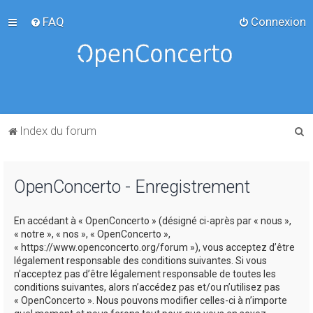
FAQ
Connexion
R
Index du forum
e
c
OpenConcerto - Enregistrement
h
e
En accédant à « OpenConcerto » (désigné ci-après par « nous »,
r
« notre », « nos », « OpenConcerto »,
c
« https://www.openconcerto.org/forum »), vous acceptez d’être
légalement responsable des conditions suivantes. Si vous
h
n’acceptez pas d’être légalement responsable de toutes les
e
conditions suivantes, alors n’accédez pas et/ou n’utilisez pas
« OpenConcerto ». Nous pouvons modifier celles-ci à n’importe
r