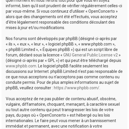
quel moment et nous ferons tout pour que vous en soyez
informé, bien qu’il soit prudent de vérifier régulièrement celles-ci
par vous-même. Si vous continuez d’utiliser « OpenConcerto »
alors que des changements ont été effectués, vous acceptez
d’être légalement responsable des conditions découlant des
mises à jour et/ou modifications.
Nos forums sont développés par phpBB (désigné ci-après par
« ils », « eux », « leur », « logiciel phpBB », « www.phpbb.com »,
« phpBB Limited », « Équipes phpBB ») qui est un script libre de
forum, déclaré sous la licence «
GNU General Public License v2
»
(désigné ci-après par « GPL ») et qui peut être téléchargé depuis
www.phpbb.com
. Le logiciel phpBB facilite seulement les
discussions sur Internet. phpBB Limited n’est pas responsable de
ce que nous acceptons ou n’acceptons pas comme contenu ou
conduite permis. Pour de plus amples informations au sujet de
phpBB, veuillez consulter :
https://www.phpbb.com/
.
Vous acceptez de ne pas publier de contenu abusif, obscène,
vulgaire, diffamatoire, choquant, menaçant, à caractère sexuel
ou tout autre contenu qui peut transgresser les lois de votre
pays, du pays où « OpenConcerto » est hébergé ou les lois
internationales. Le faire peut vous mener à un bannissement
immédiat et permanent, avec une notification à votre