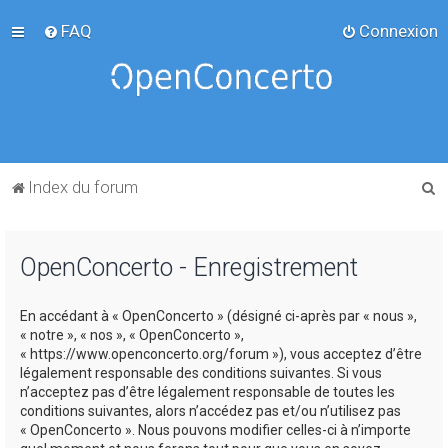
FAQ
Connexion
R
Index du forum
e
c
OpenConcerto - Enregistrement
h
e
En accédant à « OpenConcerto » (désigné ci-après par « nous »,
r
« notre », « nos », « OpenConcerto »,
c
« https://www.openconcerto.org/forum »), vous acceptez d’être
légalement responsable des conditions suivantes. Si vous
h
n’acceptez pas d’être légalement responsable de toutes les
e
conditions suivantes, alors n’accédez pas et/ou n’utilisez pas
« OpenConcerto ». Nous pouvons modifier celles-ci à n’importe
r