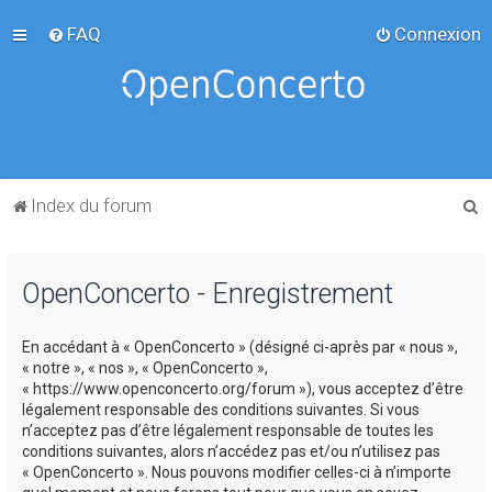
FAQ
Connexion
R
Index du forum
e
c
OpenConcerto - Enregistrement
h
e
En accédant à « OpenConcerto » (désigné ci-après par « nous »,
r
« notre », « nos », « OpenConcerto »,
c
« https://www.openconcerto.org/forum »), vous acceptez d’être
légalement responsable des conditions suivantes. Si vous
h
n’acceptez pas d’être légalement responsable de toutes les
e
conditions suivantes, alors n’accédez pas et/ou n’utilisez pas
« OpenConcerto ». Nous pouvons modifier celles-ci à n’importe
r