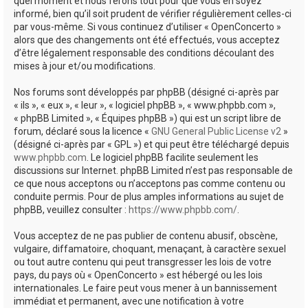
quel moment et nous ferons tout pour que vous en soyez
informé, bien qu’il soit prudent de vérifier régulièrement celles-ci
par vous-même. Si vous continuez d’utiliser « OpenConcerto »
alors que des changements ont été effectués, vous acceptez
d’être légalement responsable des conditions découlant des
mises à jour et/ou modifications.
Nos forums sont développés par phpBB (désigné ci-après par
« ils », « eux », « leur », « logiciel phpBB », « www.phpbb.com »,
« phpBB Limited », « Équipes phpBB ») qui est un script libre de
forum, déclaré sous la licence «
GNU General Public License v2
»
(désigné ci-après par « GPL ») et qui peut être téléchargé depuis
www.phpbb.com
. Le logiciel phpBB facilite seulement les
discussions sur Internet. phpBB Limited n’est pas responsable de
ce que nous acceptons ou n’acceptons pas comme contenu ou
conduite permis. Pour de plus amples informations au sujet de
phpBB, veuillez consulter :
https://www.phpbb.com/
.
Vous acceptez de ne pas publier de contenu abusif, obscène,
vulgaire, diffamatoire, choquant, menaçant, à caractère sexuel
ou tout autre contenu qui peut transgresser les lois de votre
pays, du pays où « OpenConcerto » est hébergé ou les lois
internationales. Le faire peut vous mener à un bannissement
immédiat et permanent, avec une notification à votre