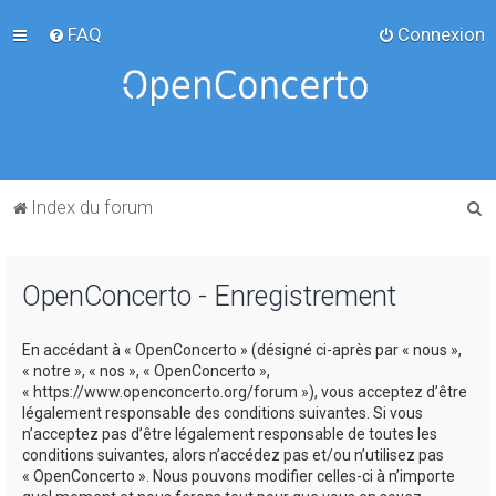
FAQ
Connexion
R
Index du forum
e
c
OpenConcerto - Enregistrement
h
e
En accédant à « OpenConcerto » (désigné ci-après par « nous »,
r
« notre », « nos », « OpenConcerto »,
c
« https://www.openconcerto.org/forum »), vous acceptez d’être
légalement responsable des conditions suivantes. Si vous
h
n’acceptez pas d’être légalement responsable de toutes les
e
conditions suivantes, alors n’accédez pas et/ou n’utilisez pas
« OpenConcerto ». Nous pouvons modifier celles-ci à n’importe
r