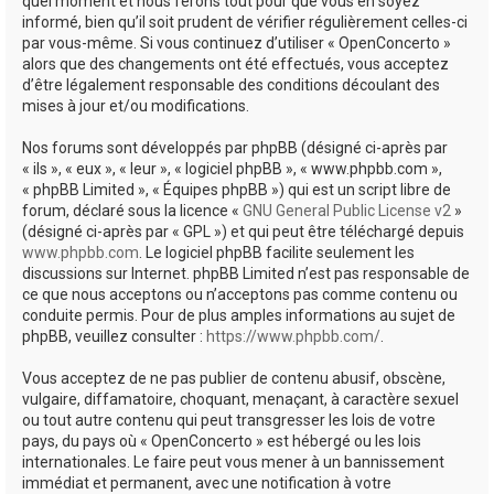
quel moment et nous ferons tout pour que vous en soyez
informé, bien qu’il soit prudent de vérifier régulièrement celles-ci
par vous-même. Si vous continuez d’utiliser « OpenConcerto »
alors que des changements ont été effectués, vous acceptez
d’être légalement responsable des conditions découlant des
mises à jour et/ou modifications.
Nos forums sont développés par phpBB (désigné ci-après par
« ils », « eux », « leur », « logiciel phpBB », « www.phpbb.com »,
« phpBB Limited », « Équipes phpBB ») qui est un script libre de
forum, déclaré sous la licence «
GNU General Public License v2
»
(désigné ci-après par « GPL ») et qui peut être téléchargé depuis
www.phpbb.com
. Le logiciel phpBB facilite seulement les
discussions sur Internet. phpBB Limited n’est pas responsable de
ce que nous acceptons ou n’acceptons pas comme contenu ou
conduite permis. Pour de plus amples informations au sujet de
phpBB, veuillez consulter :
https://www.phpbb.com/
.
Vous acceptez de ne pas publier de contenu abusif, obscène,
vulgaire, diffamatoire, choquant, menaçant, à caractère sexuel
ou tout autre contenu qui peut transgresser les lois de votre
pays, du pays où « OpenConcerto » est hébergé ou les lois
internationales. Le faire peut vous mener à un bannissement
immédiat et permanent, avec une notification à votre