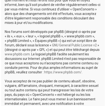
quel moment et nous ferons tout pour que vous en soyez
informé, bien qu’il soit prudent de vérifier régulièrement celles-ci
par vous-même. Si vous continuez d’utiliser « OpenConcerto »
alors que des changements ont été effectués, vous acceptez
d’être légalement responsable des conditions découlant des
mises à jour et/ou modifications.
Nos forums sont développés par phpBB (désigné ci-après par
« ils », « eux », « leur », « logiciel phpBB », « www.phpbb.com »,
« phpBB Limited », « Équipes phpBB ») qui est un script libre de
forum, déclaré sous la licence «
GNU General Public License v2
»
(désigné ci-après par « GPL ») et qui peut être téléchargé depuis
www.phpbb.com
. Le logiciel phpBB facilite seulement les
discussions sur Internet. phpBB Limited n’est pas responsable de
ce que nous acceptons ou n’acceptons pas comme contenu ou
conduite permis. Pour de plus amples informations au sujet de
phpBB, veuillez consulter :
https://www.phpbb.com/
.
Vous acceptez de ne pas publier de contenu abusif, obscène,
vulgaire, diffamatoire, choquant, menaçant, à caractère sexuel
ou tout autre contenu qui peut transgresser les lois de votre
pays, du pays où « OpenConcerto » est hébergé ou les lois
internationales. Le faire peut vous mener à un bannissement
immédiat et permanent, avec une notification à votre