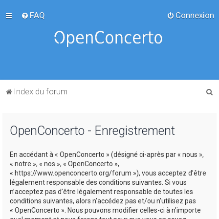
FAQ
Connexion
R
Index du forum
e
c
OpenConcerto - Enregistrement
h
e
En accédant à « OpenConcerto » (désigné ci-après par « nous »,
r
« notre », « nos », « OpenConcerto »,
c
« https://www.openconcerto.org/forum »), vous acceptez d’être
légalement responsable des conditions suivantes. Si vous
h
n’acceptez pas d’être légalement responsable de toutes les
e
conditions suivantes, alors n’accédez pas et/ou n’utilisez pas
« OpenConcerto ». Nous pouvons modifier celles-ci à n’importe
r