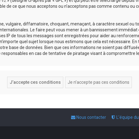
e v2
» (désigné ci-après par « GPL ») et qui peut être téléchargé depuis
w
sable de ce que nous acceptons ou n’acceptons pas comme contenu ou co
, vulgaire, diffamatoire, choquant, menaçant, à caractère sexuel ou tou
 internationales. Le faire peut vous mener à un bannissement immédiat e
esses IP de tous les messages sont enregistrées pour aider au renforce
 n’importe quel sujet lorsque nous estimons que cela est nécessaire. E
otre base de données. Bien que ces informations ne soient pas diffusée
responsables en cas de tentative de piratage visant à compromettre l
Nous contacter
L’équipe d