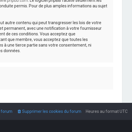
ww.phpbb.com
. Le logiciel phpBB facilite seulement les
nduite permis. Pour de plus amples informations au sujet
t autre contenu qui peut transgresser les lois de votre
t permanent, avec une notification à votre fournisseur
ment de ces conditions. Vous acceptez que
n tant que membre, vous acceptez que toutes les
s à une tierce partie sans votre consentement, ni
es données.
u forum
Supprimer les cookies du forum
Heures au format
UTC