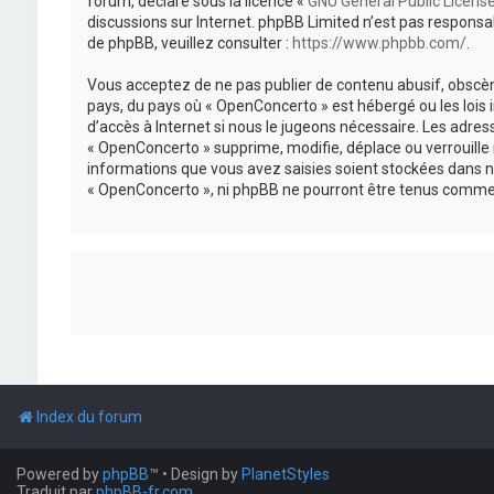
forum, déclaré sous la licence «
GNU General Public Licens
discussions sur Internet. phpBB Limited n’est pas respon
de phpBB, veuillez consulter :
https://www.phpbb.com/
.
Vous acceptez de ne pas publier de contenu abusif, obscène
pays, du pays où « OpenConcerto » est hébergé ou les lois
d’accès à Internet si nous le jugeons nécessaire. Les adr
« OpenConcerto » supprime, modifie, déplace ou verrouille
informations que vous avez saisies soient stockées dans n
« OpenConcerto », ni phpBB ne pourront être tenus comme 
Index du forum
Powered by
phpBB
™
• Design by
PlanetStyles
Traduit par
phpBB-fr.com