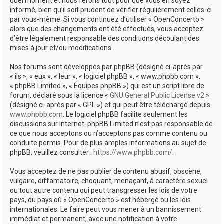
quel moment et nous ferons tout pour que vous en soyez
informé, bien qu’il soit prudent de vérifier régulièrement celles-ci
par vous-même. Si vous continuez d’utiliser « OpenConcerto »
alors que des changements ont été effectués, vous acceptez
d’être légalement responsable des conditions découlant des
mises à jour et/ou modifications.
Nos forums sont développés par phpBB (désigné ci-après par
« ils », « eux », « leur », « logiciel phpBB », « www.phpbb.com »,
« phpBB Limited », « Équipes phpBB ») qui est un script libre de
forum, déclaré sous la licence «
GNU General Public License v2
»
(désigné ci-après par « GPL ») et qui peut être téléchargé depuis
www.phpbb.com
. Le logiciel phpBB facilite seulement les
discussions sur Internet. phpBB Limited n’est pas responsable de
ce que nous acceptons ou n’acceptons pas comme contenu ou
conduite permis. Pour de plus amples informations au sujet de
phpBB, veuillez consulter :
https://www.phpbb.com/
.
Vous acceptez de ne pas publier de contenu abusif, obscène,
vulgaire, diffamatoire, choquant, menaçant, à caractère sexuel
ou tout autre contenu qui peut transgresser les lois de votre
pays, du pays où « OpenConcerto » est hébergé ou les lois
internationales. Le faire peut vous mener à un bannissement
immédiat et permanent, avec une notification à votre