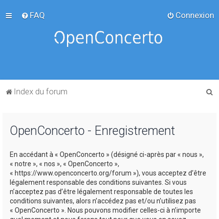
FAQ
Connexion
R
Index du forum
e
c
OpenConcerto - Enregistrement
h
e
En accédant à « OpenConcerto » (désigné ci-après par « nous »,
r
« notre », « nos », « OpenConcerto »,
c
« https://www.openconcerto.org/forum »), vous acceptez d’être
légalement responsable des conditions suivantes. Si vous
h
n’acceptez pas d’être légalement responsable de toutes les
e
conditions suivantes, alors n’accédez pas et/ou n’utilisez pas
« OpenConcerto ». Nous pouvons modifier celles-ci à n’importe
r