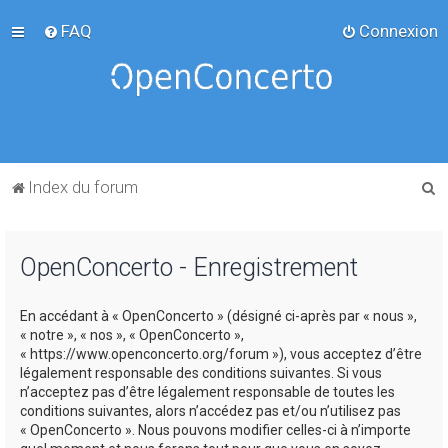
FAQ
Connexion
R
Index du forum
e
c
OpenConcerto - Enregistrement
h
e
En accédant à « OpenConcerto » (désigné ci-après par « nous »,
r
« notre », « nos », « OpenConcerto »,
c
« https://www.openconcerto.org/forum »), vous acceptez d’être
légalement responsable des conditions suivantes. Si vous
h
n’acceptez pas d’être légalement responsable de toutes les
e
conditions suivantes, alors n’accédez pas et/ou n’utilisez pas
« OpenConcerto ». Nous pouvons modifier celles-ci à n’importe
r