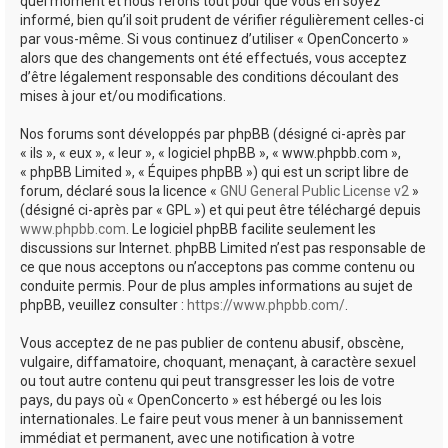
quel moment et nous ferons tout pour que vous en soyez
informé, bien qu’il soit prudent de vérifier régulièrement celles-ci
par vous-même. Si vous continuez d’utiliser « OpenConcerto »
alors que des changements ont été effectués, vous acceptez
d’être légalement responsable des conditions découlant des
mises à jour et/ou modifications.
Nos forums sont développés par phpBB (désigné ci-après par
« ils », « eux », « leur », « logiciel phpBB », « www.phpbb.com »,
« phpBB Limited », « Équipes phpBB ») qui est un script libre de
forum, déclaré sous la licence «
GNU General Public License v2
»
(désigné ci-après par « GPL ») et qui peut être téléchargé depuis
www.phpbb.com
. Le logiciel phpBB facilite seulement les
discussions sur Internet. phpBB Limited n’est pas responsable de
ce que nous acceptons ou n’acceptons pas comme contenu ou
conduite permis. Pour de plus amples informations au sujet de
phpBB, veuillez consulter :
https://www.phpbb.com/
.
Vous acceptez de ne pas publier de contenu abusif, obscène,
vulgaire, diffamatoire, choquant, menaçant, à caractère sexuel
ou tout autre contenu qui peut transgresser les lois de votre
pays, du pays où « OpenConcerto » est hébergé ou les lois
internationales. Le faire peut vous mener à un bannissement
immédiat et permanent, avec une notification à votre