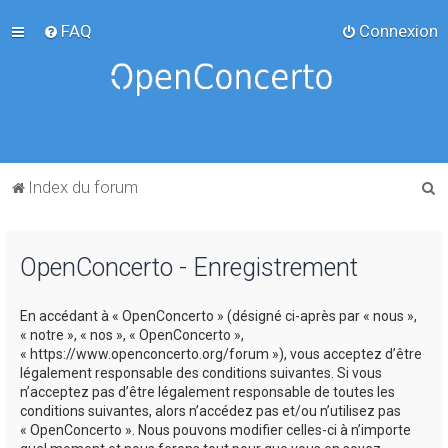
FAQ
Connexion
R
Index du forum
e
c
OpenConcerto - Enregistrement
h
e
En accédant à « OpenConcerto » (désigné ci-après par « nous »,
r
« notre », « nos », « OpenConcerto »,
c
« https://www.openconcerto.org/forum »), vous acceptez d’être
légalement responsable des conditions suivantes. Si vous
h
n’acceptez pas d’être légalement responsable de toutes les
e
conditions suivantes, alors n’accédez pas et/ou n’utilisez pas
« OpenConcerto ». Nous pouvons modifier celles-ci à n’importe
r