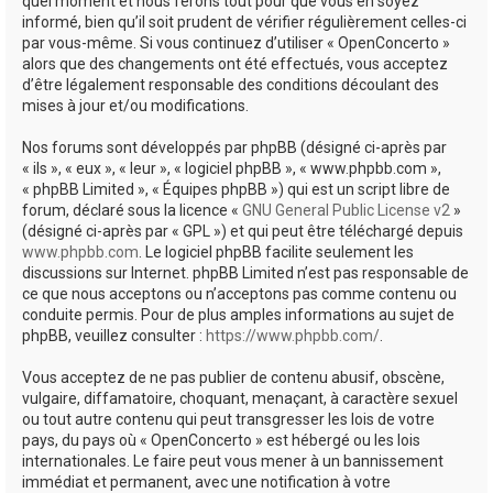
quel moment et nous ferons tout pour que vous en soyez
informé, bien qu’il soit prudent de vérifier régulièrement celles-ci
par vous-même. Si vous continuez d’utiliser « OpenConcerto »
alors que des changements ont été effectués, vous acceptez
d’être légalement responsable des conditions découlant des
mises à jour et/ou modifications.
Nos forums sont développés par phpBB (désigné ci-après par
« ils », « eux », « leur », « logiciel phpBB », « www.phpbb.com »,
« phpBB Limited », « Équipes phpBB ») qui est un script libre de
forum, déclaré sous la licence «
GNU General Public License v2
»
(désigné ci-après par « GPL ») et qui peut être téléchargé depuis
www.phpbb.com
. Le logiciel phpBB facilite seulement les
discussions sur Internet. phpBB Limited n’est pas responsable de
ce que nous acceptons ou n’acceptons pas comme contenu ou
conduite permis. Pour de plus amples informations au sujet de
phpBB, veuillez consulter :
https://www.phpbb.com/
.
Vous acceptez de ne pas publier de contenu abusif, obscène,
vulgaire, diffamatoire, choquant, menaçant, à caractère sexuel
ou tout autre contenu qui peut transgresser les lois de votre
pays, du pays où « OpenConcerto » est hébergé ou les lois
internationales. Le faire peut vous mener à un bannissement
immédiat et permanent, avec une notification à votre