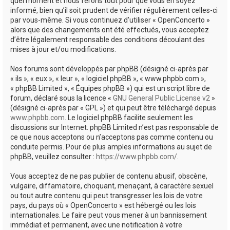
quel moment et nous ferons tout pour que vous en soyez
informé, bien qu’il soit prudent de vérifier régulièrement celles-ci
par vous-même. Si vous continuez d’utiliser « OpenConcerto »
alors que des changements ont été effectués, vous acceptez
d’être légalement responsable des conditions découlant des
mises à jour et/ou modifications.
Nos forums sont développés par phpBB (désigné ci-après par
« ils », « eux », « leur », « logiciel phpBB », « www.phpbb.com »,
« phpBB Limited », « Équipes phpBB ») qui est un script libre de
forum, déclaré sous la licence «
GNU General Public License v2
»
(désigné ci-après par « GPL ») et qui peut être téléchargé depuis
www.phpbb.com
. Le logiciel phpBB facilite seulement les
discussions sur Internet. phpBB Limited n’est pas responsable de
ce que nous acceptons ou n’acceptons pas comme contenu ou
conduite permis. Pour de plus amples informations au sujet de
phpBB, veuillez consulter :
https://www.phpbb.com/
.
Vous acceptez de ne pas publier de contenu abusif, obscène,
vulgaire, diffamatoire, choquant, menaçant, à caractère sexuel
ou tout autre contenu qui peut transgresser les lois de votre
pays, du pays où « OpenConcerto » est hébergé ou les lois
internationales. Le faire peut vous mener à un bannissement
immédiat et permanent, avec une notification à votre