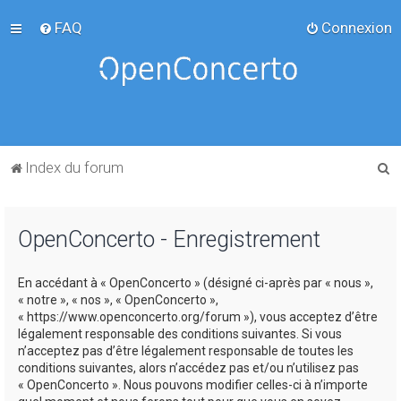
FAQ
Connexion
R
Index du forum
e
c
OpenConcerto - Enregistrement
h
e
En accédant à « OpenConcerto » (désigné ci-après par « nous »,
r
« notre », « nos », « OpenConcerto »,
c
« https://www.openconcerto.org/forum »), vous acceptez d’être
légalement responsable des conditions suivantes. Si vous
h
n’acceptez pas d’être légalement responsable de toutes les
e
conditions suivantes, alors n’accédez pas et/ou n’utilisez pas
« OpenConcerto ». Nous pouvons modifier celles-ci à n’importe
r