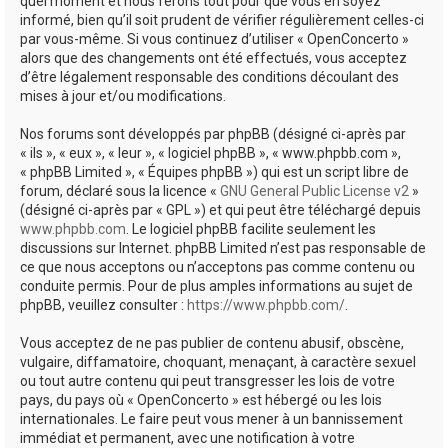
quel moment et nous ferons tout pour que vous en soyez
informé, bien qu’il soit prudent de vérifier régulièrement celles-ci
par vous-même. Si vous continuez d’utiliser « OpenConcerto »
alors que des changements ont été effectués, vous acceptez
d’être légalement responsable des conditions découlant des
mises à jour et/ou modifications.
Nos forums sont développés par phpBB (désigné ci-après par
« ils », « eux », « leur », « logiciel phpBB », « www.phpbb.com »,
« phpBB Limited », « Équipes phpBB ») qui est un script libre de
forum, déclaré sous la licence «
GNU General Public License v2
»
(désigné ci-après par « GPL ») et qui peut être téléchargé depuis
www.phpbb.com
. Le logiciel phpBB facilite seulement les
discussions sur Internet. phpBB Limited n’est pas responsable de
ce que nous acceptons ou n’acceptons pas comme contenu ou
conduite permis. Pour de plus amples informations au sujet de
phpBB, veuillez consulter :
https://www.phpbb.com/
.
Vous acceptez de ne pas publier de contenu abusif, obscène,
vulgaire, diffamatoire, choquant, menaçant, à caractère sexuel
ou tout autre contenu qui peut transgresser les lois de votre
pays, du pays où « OpenConcerto » est hébergé ou les lois
internationales. Le faire peut vous mener à un bannissement
immédiat et permanent, avec une notification à votre