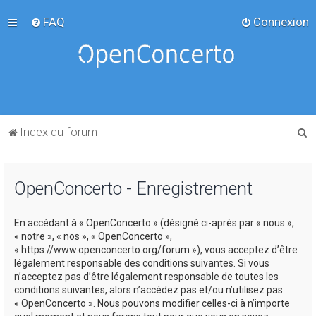
FAQ
Connexion
R
Index du forum
e
c
OpenConcerto - Enregistrement
h
e
En accédant à « OpenConcerto » (désigné ci-après par « nous »,
r
« notre », « nos », « OpenConcerto »,
c
« https://www.openconcerto.org/forum »), vous acceptez d’être
légalement responsable des conditions suivantes. Si vous
h
n’acceptez pas d’être légalement responsable de toutes les
e
conditions suivantes, alors n’accédez pas et/ou n’utilisez pas
« OpenConcerto ». Nous pouvons modifier celles-ci à n’importe
r