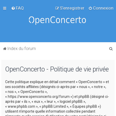
FAQ
S’enregistrer
Connexion
R
Index du forum
e
c
OpenConcerto - Politique de vie privée
h
e
Cette politique explique en détail comment « OpenConcerto » et
r
ses sociétés affiliées (désignés ci-après par « nous », « notre »,
c
« nos », « OpenConcerto »,
« https://www.openconcerto.org/forum ») et phpBB (désigné ci-
h
après par « ils », « eux », « leur », « logiciel phpBB »,
e
« www.phpbb.com », « phpBB Limited », « Équipes phpBB »)
utilisent n’importe quelle information collectée pendant
r