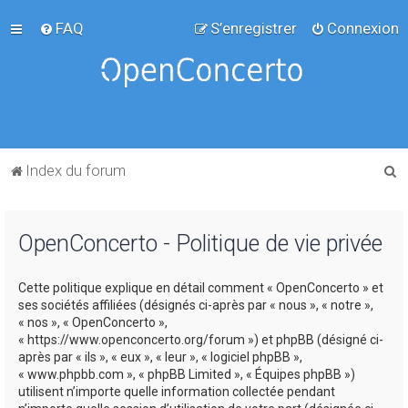
FAQ
S’enregistrer
Connexion
R
Index du forum
e
c
OpenConcerto - Politique de vie privée
h
e
Cette politique explique en détail comment « OpenConcerto » et
r
ses sociétés affiliées (désignés ci-après par « nous », « notre »,
c
« nos », « OpenConcerto »,
« https://www.openconcerto.org/forum ») et phpBB (désigné ci-
h
après par « ils », « eux », « leur », « logiciel phpBB »,
e
« www.phpbb.com », « phpBB Limited », « Équipes phpBB »)
utilisent n’importe quelle information collectée pendant
r