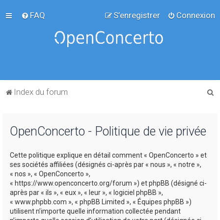
FAQ
S’enregistrer
Connexion
R
Index du forum
e
c
OpenConcerto - Politique de vie privée
h
e
Cette politique explique en détail comment « OpenConcerto » et
r
ses sociétés affiliées (désignés ci-après par « nous », « notre »,
c
« nos », « OpenConcerto »,
« https://www.openconcerto.org/forum ») et phpBB (désigné ci-
h
après par « ils », « eux », « leur », « logiciel phpBB »,
e
« www.phpbb.com », « phpBB Limited », « Équipes phpBB »)
utilisent n’importe quelle information collectée pendant
r