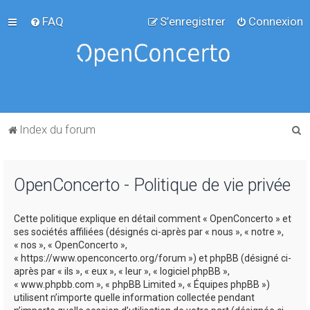
FAQ
S’enregistrer
Connexion
R
Index du forum
e
c
OpenConcerto - Politique de vie privée
h
e
Cette politique explique en détail comment « OpenConcerto » et
r
ses sociétés affiliées (désignés ci-après par « nous », « notre »,
c
« nos », « OpenConcerto »,
« https://www.openconcerto.org/forum ») et phpBB (désigné ci-
h
après par « ils », « eux », « leur », « logiciel phpBB »,
e
« www.phpbb.com », « phpBB Limited », « Équipes phpBB »)
utilisent n’importe quelle information collectée pendant
r