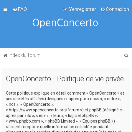
FAQ
S’enregistrer
Connexion
R
Index du forum
e
c
OpenConcerto - Politique de vie privée
h
e
Cette politique explique en détail comment « OpenConcerto » et
r
ses sociétés affiliées (désignés ci-après par « nous », « notre »,
c
« nos », « OpenConcerto »,
« https://www.openconcerto.org/forum ») et phpBB (désigné ci-
h
après par « ils », « eux », « leur », « logiciel phpBB »,
e
« www.phpbb.com », « phpBB Limited », « Équipes phpBB »)
utilisent n’importe quelle information collectée pendant
r