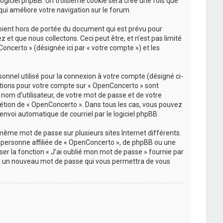
 logiciel phpBB. Un troisième cookie sera créé une fois que
qui améliore votre navigation sur le forum.
oient hors de portée du document qui est prévu pour
et que nous collectons. Ceci peut être, et n’est pas limité
Concerto » (désignée ici par « votre compte ») et les
onnel utilisé pour la connexion à votre compte (désigné ci-
rmations pour votre compte sur « OpenConcerto » sont
nom d’utilisateur, de votre mot de passe et de votre
crétion de « OpenConcerto ». Dans tous les cas, vous pouvez
envoi automatique de courriel par le logiciel phpBB.
 même mot de passe sur plusieurs sites Internet différents.
personne affiliée de « OpenConcerto », de phpBB ou une
er la fonction « J’ai oublié mon mot de passe » fournie par
rera un nouveau mot de passe qui vous permettra de vous