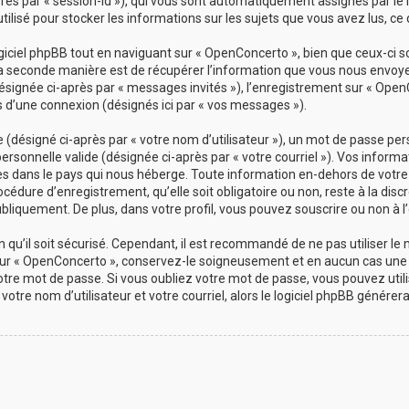
-après par « session-id »), qui vous sont automatiquement assignés par le
ilisé pour stocker les informations sur les sujets que vous avez lus, ce 
ciel phpBB tout en naviguant sur « OpenConcerto », bien que ceux-ci s
a seconde manière est de récupérer l’information que vous nous envoyez 
(désignée ci-après par « messages invités »), l’enregistrement sur « Open
d’une connexion (désignés ici par « vos messages »).
désigné ci-après par « votre nom d’utilisateur »), un mot de passe pers
personnelle valide (désignée ci-après par « votre courriel »). Vos info
es dans le pays qui nous héberge. Toute information en-dehors de votre 
cédure d’enregistrement, qu’elle soit obligatoire ou non, reste à la dis
bliquement. De plus, dans votre profil, vous pouvez souscrire ou non à l’
qu’il soit sécurisé. Cependant, il est recommandé de ne pas utiliser le
ur « OpenConcerto », conservez-le soigneusement et en aucun cas une 
re mot de passe. Si vous oubliez votre mot de passe, vous pouvez utilis
votre nom d’utilisateur et votre courriel, alors le logiciel phpBB géné