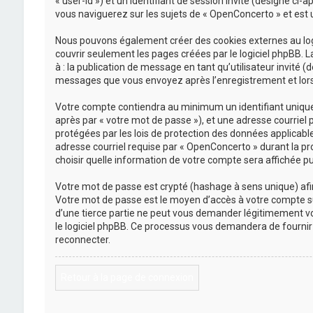
« user-id ») et un identifiant de session invité (désigné ci
vous naviguerez sur les sujets de « OpenConcerto » et est ut
Nous pouvons également créer des cookies externes au logi
couvrir seulement les pages créées par le logiciel phpBB. L
à : la publication de message en tant qu’utilisateur invité 
messages que vous envoyez après l’enregistrement et lors 
Votre compte contiendra au minimum un identifiant unique (
après par « votre mot de passe »), et une adresse courriel 
protégées par les lois de protection des données applicabl
adresse courriel requise par « OpenConcerto » durant la pro
choisir quelle information de votre compte sera affichée pu
Votre mot de passe est crypté (hashage à sens unique) afin 
Votre mot de passe est le moyen d’accès à votre compte s
d’une tierce partie ne peut vous demander légitimement vot
le logiciel phpBB. Ce processus vous demandera de fournir 
reconnecter.
Retour à la page de connexion