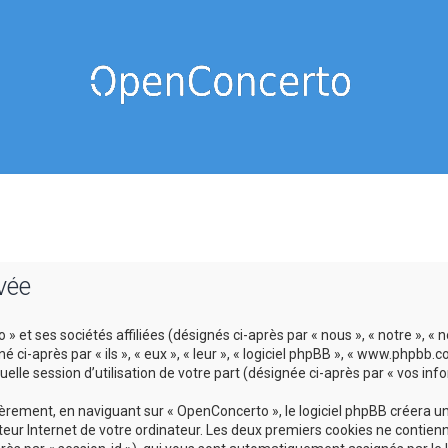
vée
 et ses sociétés affiliées (désignés ci-après par « nous », « notre », « 
-après par « ils », « eux », « leur », « logiciel phpBB », « www.phpbb.c
lle session d’utilisation de votre part (désignée ci-après par « vos info
ement, en naviguant sur « OpenConcerto », le logiciel phpBB créera un c
eur Internet de votre ordinateur. Les deux premiers cookies ne contienne