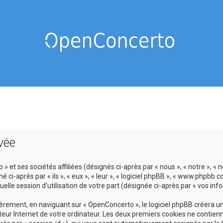
vée
 et ses sociétés affiliées (désignés ci-après par « nous », « notre », « 
-après par « ils », « eux », « leur », « logiciel phpBB », « www.phpbb.c
lle session d’utilisation de votre part (désignée ci-après par « vos info
ement, en naviguant sur « OpenConcerto », le logiciel phpBB créera un c
eur Internet de votre ordinateur. Les deux premiers cookies ne contienne