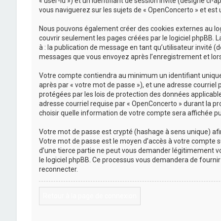
« user-id ») et un identifiant de session invité (désigné ci
vous naviguerez sur les sujets de « OpenConcerto » et est ut
Nous pouvons également créer des cookies externes au logi
couvrir seulement les pages créées par le logiciel phpBB. L
à : la publication de message en tant qu’utilisateur invité 
messages que vous envoyez après l’enregistrement et lors 
Votre compte contiendra au minimum un identifiant unique (
après par « votre mot de passe »), et une adresse courriel 
protégées par les lois de protection des données applicabl
adresse courriel requise par « OpenConcerto » durant la pro
choisir quelle information de votre compte sera affichée pu
Votre mot de passe est crypté (hashage à sens unique) afin 
Votre mot de passe est le moyen d’accès à votre compte s
d’une tierce partie ne peut vous demander légitimement vot
le logiciel phpBB. Ce processus vous demandera de fournir 
reconnecter.
Retour à la page de connexion