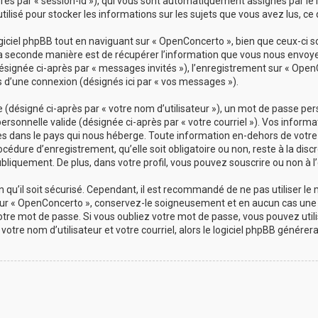
-après par « session-id »), qui vous sont automatiquement assignés par le
ilisé pour stocker les informations sur les sujets que vous avez lus, ce 
ciel phpBB tout en naviguant sur « OpenConcerto », bien que ceux-ci s
a seconde manière est de récupérer l’information que vous nous envoyez 
(désignée ci-après par « messages invités »), l’enregistrement sur « Open
d’une connexion (désignés ici par « vos messages »).
désigné ci-après par « votre nom d’utilisateur »), un mot de passe pers
personnelle valide (désignée ci-après par « votre courriel »). Vos info
es dans le pays qui nous héberge. Toute information en-dehors de votre 
cédure d’enregistrement, qu’elle soit obligatoire ou non, reste à la dis
bliquement. De plus, dans votre profil, vous pouvez souscrire ou non à l’
qu’il soit sécurisé. Cependant, il est recommandé de ne pas utiliser le
ur « OpenConcerto », conservez-le soigneusement et en aucun cas une 
re mot de passe. Si vous oubliez votre mot de passe, vous pouvez utilis
votre nom d’utilisateur et votre courriel, alors le logiciel phpBB géné