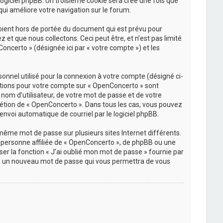
 logiciel phpBB. Un troisième cookie sera créé une fois que
qui améliore votre navigation sur le forum.
oient hors de portée du document qui est prévu pour
et que nous collectons. Ceci peut être, et n’est pas limité
Concerto » (désignée ici par « votre compte ») et les
onnel utilisé pour la connexion à votre compte (désigné ci-
rmations pour votre compte sur « OpenConcerto » sont
nom d’utilisateur, de votre mot de passe et de votre
crétion de « OpenConcerto ». Dans tous les cas, vous pouvez
envoi automatique de courriel par le logiciel phpBB.
 même mot de passe sur plusieurs sites Internet différents.
personne affiliée de « OpenConcerto », de phpBB ou une
er la fonction « J’ai oublié mon mot de passe » fournie par
rera un nouveau mot de passe qui vous permettra de vous