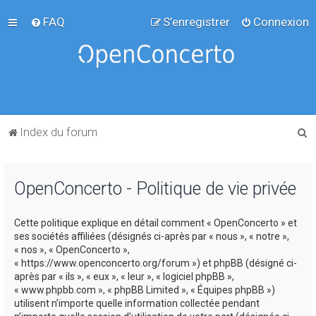
FAQ
S’enregistrer
Connexion
R
Index du forum
e
c
OpenConcerto - Politique de vie privée
h
e
Cette politique explique en détail comment « OpenConcerto » et
r
ses sociétés affiliées (désignés ci-après par « nous », « notre »,
c
« nos », « OpenConcerto »,
« https://www.openconcerto.org/forum ») et phpBB (désigné ci-
h
après par « ils », « eux », « leur », « logiciel phpBB »,
e
« www.phpbb.com », « phpBB Limited », « Équipes phpBB »)
utilisent n’importe quelle information collectée pendant
r