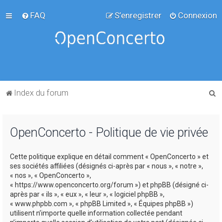
FAQ
S’enregistrer
Connexion
R
Index du forum
e
c
OpenConcerto - Politique de vie privée
h
e
Cette politique explique en détail comment « OpenConcerto » et
r
ses sociétés affiliées (désignés ci-après par « nous », « notre »,
c
« nos », « OpenConcerto »,
« https://www.openconcerto.org/forum ») et phpBB (désigné ci-
h
après par « ils », « eux », « leur », « logiciel phpBB »,
e
« www.phpbb.com », « phpBB Limited », « Équipes phpBB »)
utilisent n’importe quelle information collectée pendant
r