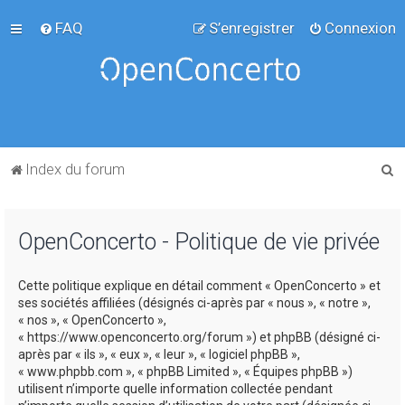
FAQ
S’enregistrer
Connexion
R
Index du forum
e
c
OpenConcerto - Politique de vie privée
h
e
Cette politique explique en détail comment « OpenConcerto » et
r
ses sociétés affiliées (désignés ci-après par « nous », « notre »,
c
« nos », « OpenConcerto »,
« https://www.openconcerto.org/forum ») et phpBB (désigné ci-
h
après par « ils », « eux », « leur », « logiciel phpBB »,
e
« www.phpbb.com », « phpBB Limited », « Équipes phpBB »)
utilisent n’importe quelle information collectée pendant
r