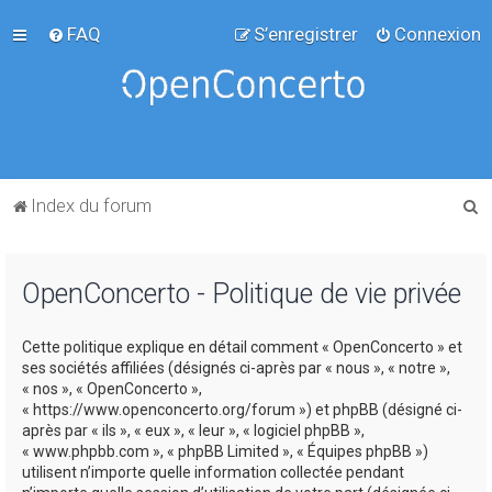
FAQ
S’enregistrer
Connexion
R
Index du forum
e
c
OpenConcerto - Politique de vie privée
h
e
Cette politique explique en détail comment « OpenConcerto » et
r
ses sociétés affiliées (désignés ci-après par « nous », « notre »,
c
« nos », « OpenConcerto »,
« https://www.openconcerto.org/forum ») et phpBB (désigné ci-
h
après par « ils », « eux », « leur », « logiciel phpBB »,
e
« www.phpbb.com », « phpBB Limited », « Équipes phpBB »)
utilisent n’importe quelle information collectée pendant
r