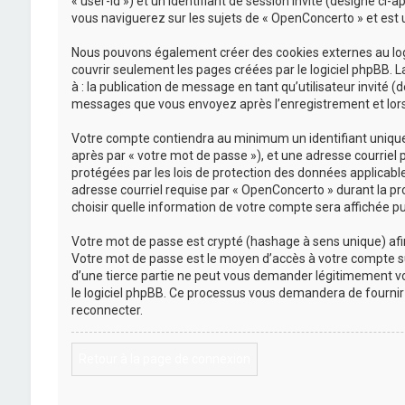
« user-id ») et un identifiant de session invité (désigné ci
vous naviguerez sur les sujets de « OpenConcerto » et est ut
Nous pouvons également créer des cookies externes au logi
couvrir seulement les pages créées par le logiciel phpBB. L
à : la publication de message en tant qu’utilisateur invité 
messages que vous envoyez après l’enregistrement et lors 
Votre compte contiendra au minimum un identifiant unique (
après par « votre mot de passe »), et une adresse courriel 
protégées par les lois de protection des données applicabl
adresse courriel requise par « OpenConcerto » durant la pro
choisir quelle information de votre compte sera affichée pu
Votre mot de passe est crypté (hashage à sens unique) afin 
Votre mot de passe est le moyen d’accès à votre compte s
d’une tierce partie ne peut vous demander légitimement vot
le logiciel phpBB. Ce processus vous demandera de fournir 
reconnecter.
Retour à la page de connexion