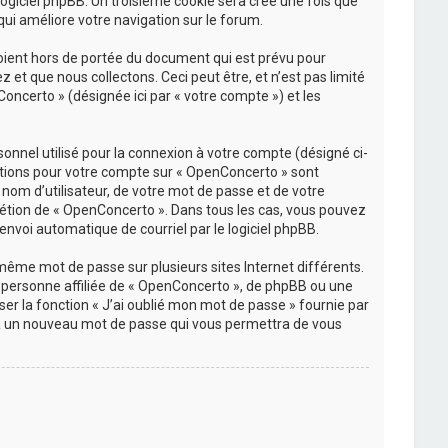
 logiciel phpBB. Un troisième cookie sera créé une fois que
qui améliore votre navigation sur le forum.
oient hors de portée du document qui est prévu pour
et que nous collectons. Ceci peut être, et n’est pas limité
Concerto » (désignée ici par « votre compte ») et les
onnel utilisé pour la connexion à votre compte (désigné ci-
rmations pour votre compte sur « OpenConcerto » sont
nom d’utilisateur, de votre mot de passe et de votre
crétion de « OpenConcerto ». Dans tous les cas, vous pouvez
envoi automatique de courriel par le logiciel phpBB.
 même mot de passe sur plusieurs sites Internet différents.
personne affiliée de « OpenConcerto », de phpBB ou une
er la fonction « J’ai oublié mon mot de passe » fournie par
rera un nouveau mot de passe qui vous permettra de vous