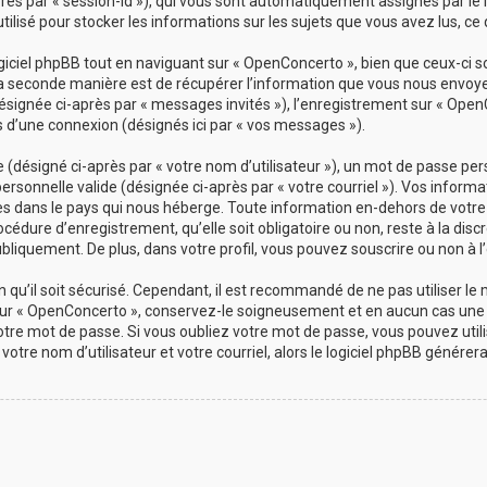
-après par « session-id »), qui vous sont automatiquement assignés par le
ilisé pour stocker les informations sur les sujets que vous avez lus, ce 
ciel phpBB tout en naviguant sur « OpenConcerto », bien que ceux-ci s
a seconde manière est de récupérer l’information que vous nous envoyez 
(désignée ci-après par « messages invités »), l’enregistrement sur « Open
d’une connexion (désignés ici par « vos messages »).
désigné ci-après par « votre nom d’utilisateur »), un mot de passe pers
personnelle valide (désignée ci-après par « votre courriel »). Vos info
es dans le pays qui nous héberge. Toute information en-dehors de votre 
cédure d’enregistrement, qu’elle soit obligatoire ou non, reste à la dis
bliquement. De plus, dans votre profil, vous pouvez souscrire ou non à l’
qu’il soit sécurisé. Cependant, il est recommandé de ne pas utiliser le
ur « OpenConcerto », conservez-le soigneusement et en aucun cas une 
re mot de passe. Si vous oubliez votre mot de passe, vous pouvez utilis
votre nom d’utilisateur et votre courriel, alors le logiciel phpBB géné