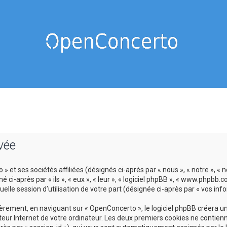
vée
 et ses sociétés affiliées (désignés ci-après par « nous », « notre », « 
-après par « ils », « eux », « leur », « logiciel phpBB », « www.phpbb.c
lle session d’utilisation de votre part (désignée ci-après par « vos info
ement, en naviguant sur « OpenConcerto », le logiciel phpBB créera un c
eur Internet de votre ordinateur. Les deux premiers cookies ne contienne