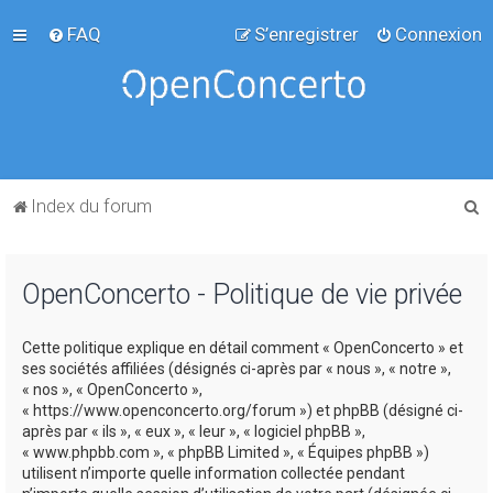
FAQ
S’enregistrer
Connexion
R
Index du forum
e
c
OpenConcerto - Politique de vie privée
h
e
Cette politique explique en détail comment « OpenConcerto » et
r
ses sociétés affiliées (désignés ci-après par « nous », « notre »,
c
« nos », « OpenConcerto »,
« https://www.openconcerto.org/forum ») et phpBB (désigné ci-
h
après par « ils », « eux », « leur », « logiciel phpBB »,
e
« www.phpbb.com », « phpBB Limited », « Équipes phpBB »)
utilisent n’importe quelle information collectée pendant
r