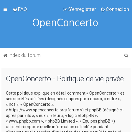
FAQ
S’enregistrer
Connexion
R
Index du forum
e
c
OpenConcerto - Politique de vie privée
h
e
Cette politique explique en détail comment « OpenConcerto » et
r
ses sociétés affiliées (désignés ci-après par « nous », « notre »,
c
« nos », « OpenConcerto »,
« https://www.openconcerto.org/forum ») et phpBB (désigné ci-
h
après par « ils », « eux », « leur », « logiciel phpBB »,
e
« www.phpbb.com », « phpBB Limited », « Équipes phpBB »)
utilisent n’importe quelle information collectée pendant
r