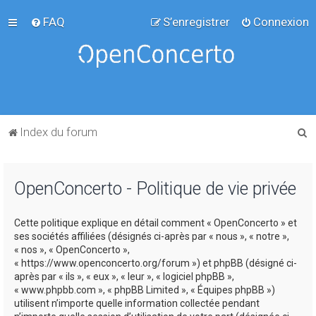
FAQ
S’enregistrer
Connexion
R
Index du forum
e
c
OpenConcerto - Politique de vie privée
h
e
Cette politique explique en détail comment « OpenConcerto » et
r
ses sociétés affiliées (désignés ci-après par « nous », « notre »,
c
« nos », « OpenConcerto »,
« https://www.openconcerto.org/forum ») et phpBB (désigné ci-
h
après par « ils », « eux », « leur », « logiciel phpBB »,
e
« www.phpbb.com », « phpBB Limited », « Équipes phpBB »)
utilisent n’importe quelle information collectée pendant
r