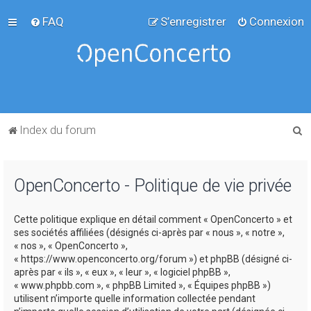
FAQ
S’enregistrer
Connexion
R
Index du forum
e
c
OpenConcerto - Politique de vie privée
h
e
Cette politique explique en détail comment « OpenConcerto » et
r
ses sociétés affiliées (désignés ci-après par « nous », « notre »,
c
« nos », « OpenConcerto »,
« https://www.openconcerto.org/forum ») et phpBB (désigné ci-
h
après par « ils », « eux », « leur », « logiciel phpBB »,
e
« www.phpbb.com », « phpBB Limited », « Équipes phpBB »)
utilisent n’importe quelle information collectée pendant
r