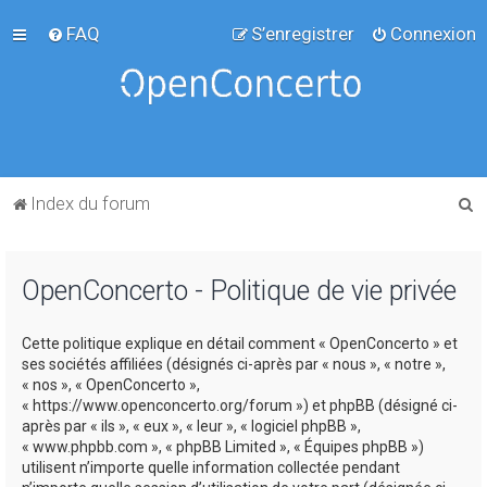
FAQ
S’enregistrer
Connexion
R
Index du forum
e
c
OpenConcerto - Politique de vie privée
h
e
Cette politique explique en détail comment « OpenConcerto » et
r
ses sociétés affiliées (désignés ci-après par « nous », « notre »,
c
« nos », « OpenConcerto »,
« https://www.openconcerto.org/forum ») et phpBB (désigné ci-
h
après par « ils », « eux », « leur », « logiciel phpBB »,
e
« www.phpbb.com », « phpBB Limited », « Équipes phpBB »)
utilisent n’importe quelle information collectée pendant
r