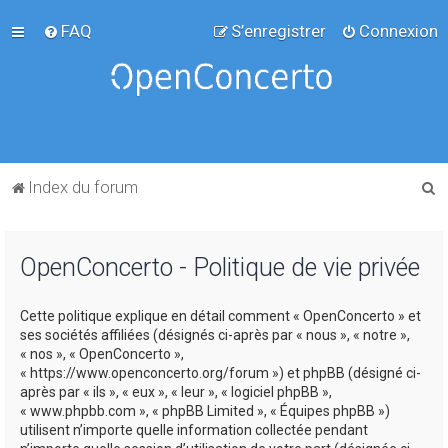
FAQ
S’enregistrer
Connexion
R
Index du forum
e
c
OpenConcerto - Politique de vie privée
h
e
Cette politique explique en détail comment « OpenConcerto » et
r
ses sociétés affiliées (désignés ci-après par « nous », « notre »,
c
« nos », « OpenConcerto »,
« https://www.openconcerto.org/forum ») et phpBB (désigné ci-
h
après par « ils », « eux », « leur », « logiciel phpBB »,
e
« www.phpbb.com », « phpBB Limited », « Équipes phpBB »)
utilisent n’importe quelle information collectée pendant
r