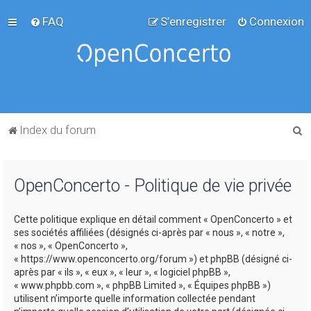
FAQ
S’enregistrer
Connexion
R
Index du forum
e
c
OpenConcerto - Politique de vie privée
h
e
Cette politique explique en détail comment « OpenConcerto » et
r
ses sociétés affiliées (désignés ci-après par « nous », « notre »,
c
« nos », « OpenConcerto »,
« https://www.openconcerto.org/forum ») et phpBB (désigné ci-
h
après par « ils », « eux », « leur », « logiciel phpBB »,
e
« www.phpbb.com », « phpBB Limited », « Équipes phpBB »)
utilisent n’importe quelle information collectée pendant
r