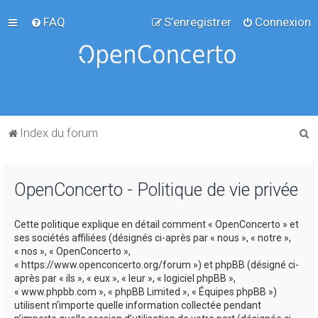
FAQ
S’enregistrer
Connexion
R
Index du forum
e
c
OpenConcerto - Politique de vie privée
h
e
Cette politique explique en détail comment « OpenConcerto » et
r
ses sociétés affiliées (désignés ci-après par « nous », « notre »,
c
« nos », « OpenConcerto »,
« https://www.openconcerto.org/forum ») et phpBB (désigné ci-
h
après par « ils », « eux », « leur », « logiciel phpBB »,
e
« www.phpbb.com », « phpBB Limited », « Équipes phpBB »)
utilisent n’importe quelle information collectée pendant
r