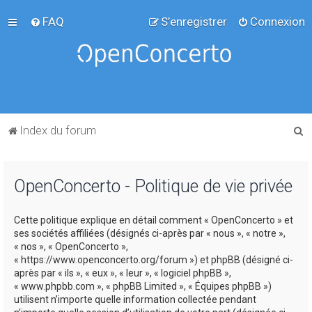
FAQ
S’enregistrer
Connexion
R
Index du forum
e
c
OpenConcerto - Politique de vie privée
h
e
Cette politique explique en détail comment « OpenConcerto » et
r
ses sociétés affiliées (désignés ci-après par « nous », « notre »,
c
« nos », « OpenConcerto »,
« https://www.openconcerto.org/forum ») et phpBB (désigné ci-
h
après par « ils », « eux », « leur », « logiciel phpBB »,
e
« www.phpbb.com », « phpBB Limited », « Équipes phpBB »)
utilisent n’importe quelle information collectée pendant
r