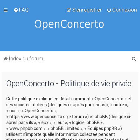
FAQ
S’enregistrer
Connexion
R
Index du forum
e
c
OpenConcerto - Politique de vie privée
h
e
Cette politique explique en détail comment « OpenConcerto » et
r
ses sociétés affiliées (désignés ci-après par « nous », « notre »,
c
« nos », « OpenConcerto »,
« https://www.openconcerto.org/forum ») et phpBB (désigné ci-
h
après par « ils », « eux », « leur », « logiciel phpBB »,
e
« www.phpbb.com », « phpBB Limited », « Équipes phpBB »)
utilisent n’importe quelle information collectée pendant
r