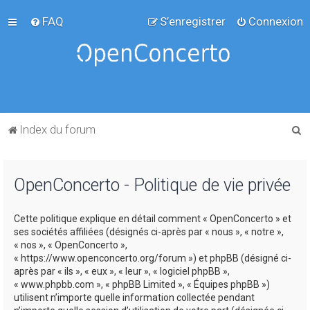
FAQ
S’enregistrer
Connexion
R
Index du forum
e
c
OpenConcerto - Politique de vie privée
h
e
Cette politique explique en détail comment « OpenConcerto » et
r
ses sociétés affiliées (désignés ci-après par « nous », « notre »,
c
« nos », « OpenConcerto »,
« https://www.openconcerto.org/forum ») et phpBB (désigné ci-
h
après par « ils », « eux », « leur », « logiciel phpBB »,
e
« www.phpbb.com », « phpBB Limited », « Équipes phpBB »)
utilisent n’importe quelle information collectée pendant
r