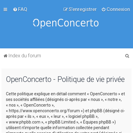
FAQ
S’enregistrer
Connexion
R
Index du forum
e
c
OpenConcerto - Politique de vie privée
h
e
Cette politique explique en détail comment « OpenConcerto » et
r
ses sociétés affiliées (désignés ci-après par « nous », « notre »,
c
« nos », « OpenConcerto »,
« https://www.openconcerto.org/forum ») et phpBB (désigné ci-
h
après par « ils », « eux », « leur », « logiciel phpBB »,
e
« www.phpbb.com », « phpBB Limited », « Équipes phpBB »)
utilisent n’importe quelle information collectée pendant
r