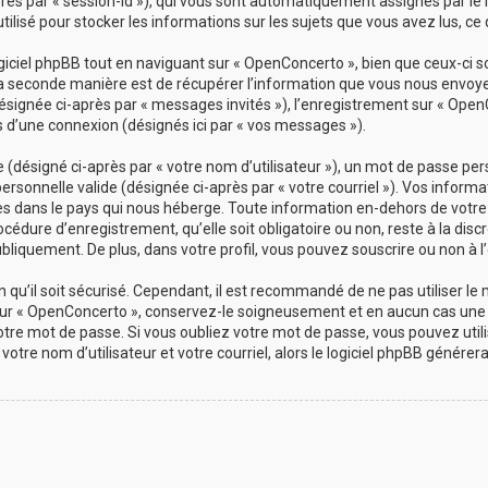
-après par « session-id »), qui vous sont automatiquement assignés par le
ilisé pour stocker les informations sur les sujets que vous avez lus, ce 
ciel phpBB tout en naviguant sur « OpenConcerto », bien que ceux-ci s
a seconde manière est de récupérer l’information que vous nous envoyez 
(désignée ci-après par « messages invités »), l’enregistrement sur « Open
d’une connexion (désignés ici par « vos messages »).
désigné ci-après par « votre nom d’utilisateur »), un mot de passe pers
personnelle valide (désignée ci-après par « votre courriel »). Vos info
es dans le pays qui nous héberge. Toute information en-dehors de votre 
cédure d’enregistrement, qu’elle soit obligatoire ou non, reste à la dis
bliquement. De plus, dans votre profil, vous pouvez souscrire ou non à l’
qu’il soit sécurisé. Cependant, il est recommandé de ne pas utiliser le
ur « OpenConcerto », conservez-le soigneusement et en aucun cas une 
re mot de passe. Si vous oubliez votre mot de passe, vous pouvez utilis
votre nom d’utilisateur et votre courriel, alors le logiciel phpBB géné