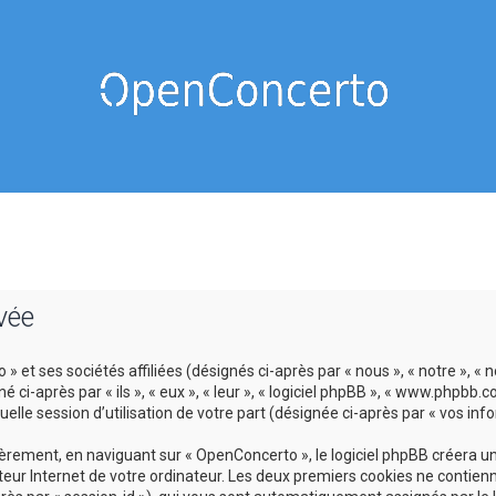
vée
 et ses sociétés affiliées (désignés ci-après par « nous », « notre », « 
-après par « ils », « eux », « leur », « logiciel phpBB », « www.phpbb.c
lle session d’utilisation de votre part (désignée ci-après par « vos info
ement, en naviguant sur « OpenConcerto », le logiciel phpBB créera un c
eur Internet de votre ordinateur. Les deux premiers cookies ne contienne