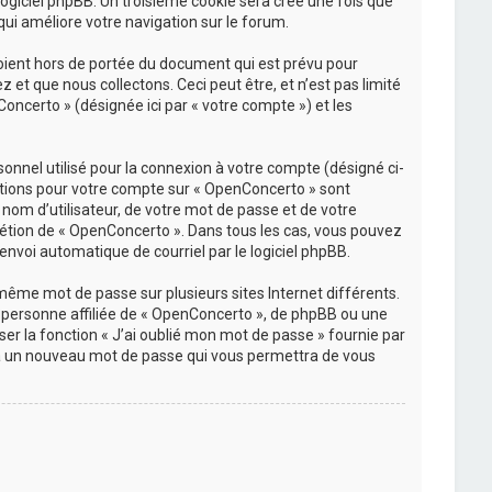
 logiciel phpBB. Un troisième cookie sera créé une fois que
qui améliore votre navigation sur le forum.
oient hors de portée du document qui est prévu pour
et que nous collectons. Ceci peut être, et n’est pas limité
Concerto » (désignée ici par « votre compte ») et les
onnel utilisé pour la connexion à votre compte (désigné ci-
rmations pour votre compte sur « OpenConcerto » sont
nom d’utilisateur, de votre mot de passe et de votre
crétion de « OpenConcerto ». Dans tous les cas, vous pouvez
envoi automatique de courriel par le logiciel phpBB.
 même mot de passe sur plusieurs sites Internet différents.
personne affiliée de « OpenConcerto », de phpBB ou une
er la fonction « J’ai oublié mon mot de passe » fournie par
rera un nouveau mot de passe qui vous permettra de vous