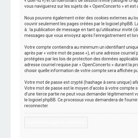
« user-id ») et un identifiant de session invité (désigné ci
vous naviguerez sur les sujets de « OpenConcerto » et est ut
Nous pouvons également créer des cookies externes au logi
couvrir seulement les pages créées par le logiciel phpBB. L
à : la publication de message en tant qu’utilisateur invité 
messages que vous envoyez après l’enregistrement et lors 
Votre compte contiendra au minimum un identifiant unique (
après par « votre mot de passe »), et une adresse courriel 
protégées par les lois de protection des données applicabl
adresse courriel requise par « OpenConcerto » durant la pro
choisir quelle information de votre compte sera affichée pu
Votre mot de passe est crypté (hashage à sens unique) afin 
Votre mot de passe est le moyen d’accès à votre compte s
d’une tierce partie ne peut vous demander légitimement vot
le logiciel phpBB. Ce processus vous demandera de fournir 
reconnecter.
Retour à la page de connexion