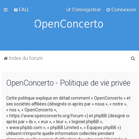
FAQ
S’enregistrer
Connexion
R
Index du forum
e
c
OpenConcerto - Politique de vie privée
h
e
Cette politique explique en détail comment « OpenConcerto » et
r
ses sociétés affiliées (désignés ci-après par « nous », « notre »,
c
« nos », « OpenConcerto »,
« https://www.openconcerto.org/forum ») et phpBB (désigné ci-
h
après par « ils », « eux », « leur », « logiciel phpBB »,
e
« www.phpbb.com », « phpBB Limited », « Équipes phpBB »)
utilisent n’importe quelle information collectée pendant
r