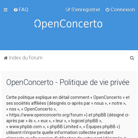
FAQ
S’enregistrer
Connexion
R
Index du forum
e
c
OpenConcerto - Politique de vie privée
h
e
Cette politique explique en détail comment « OpenConcerto » et
r
ses sociétés affiliées (désignés ci-après par « nous », « notre »,
c
« nos », « OpenConcerto »,
« https://www.openconcerto.org/forum ») et phpBB (désigné ci-
h
après par « ils », « eux », « leur », « logiciel phpBB »,
e
« www.phpbb.com », « phpBB Limited », « Équipes phpBB »)
utilisent n’importe quelle information collectée pendant
r