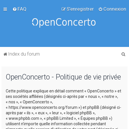
FAQ
S’enregistrer
Connexion
R
Index du forum
e
c
OpenConcerto - Politique de vie privée
h
e
Cette politique explique en détail comment « OpenConcerto » et
r
ses sociétés affiliées (désignés ci-après par « nous », « notre »,
c
« nos », « OpenConcerto »,
« https://www.openconcerto.org/forum ») et phpBB (désigné ci-
h
après par « ils », « eux », « leur », « logiciel phpBB »,
e
« www.phpbb.com », « phpBB Limited », « Équipes phpBB »)
utilisent n’importe quelle information collectée pendant
r