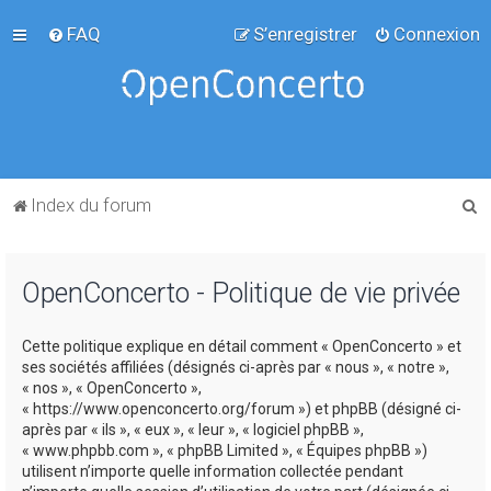
FAQ
S’enregistrer
Connexion
R
Index du forum
e
c
OpenConcerto - Politique de vie privée
h
e
Cette politique explique en détail comment « OpenConcerto » et
r
ses sociétés affiliées (désignés ci-après par « nous », « notre »,
c
« nos », « OpenConcerto »,
« https://www.openconcerto.org/forum ») et phpBB (désigné ci-
h
après par « ils », « eux », « leur », « logiciel phpBB »,
e
« www.phpbb.com », « phpBB Limited », « Équipes phpBB »)
utilisent n’importe quelle information collectée pendant
r