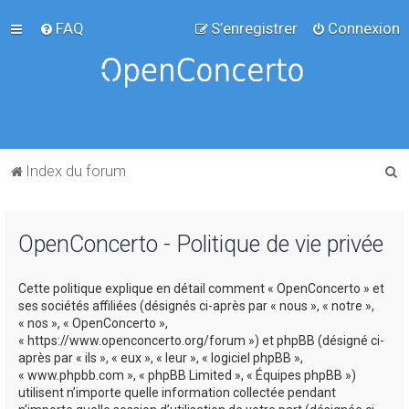
FAQ
S’enregistrer
Connexion
R
Index du forum
e
c
OpenConcerto - Politique de vie privée
h
e
Cette politique explique en détail comment « OpenConcerto » et
r
ses sociétés affiliées (désignés ci-après par « nous », « notre »,
c
« nos », « OpenConcerto »,
« https://www.openconcerto.org/forum ») et phpBB (désigné ci-
h
après par « ils », « eux », « leur », « logiciel phpBB »,
e
« www.phpbb.com », « phpBB Limited », « Équipes phpBB »)
utilisent n’importe quelle information collectée pendant
r