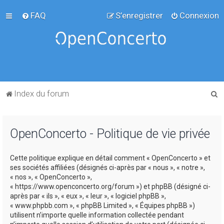
FAQ
S’enregistrer
Connexion
R
Index du forum
e
c
OpenConcerto - Politique de vie privée
h
e
Cette politique explique en détail comment « OpenConcerto » et
r
ses sociétés affiliées (désignés ci-après par « nous », « notre »,
c
« nos », « OpenConcerto »,
« https://www.openconcerto.org/forum ») et phpBB (désigné ci-
h
après par « ils », « eux », « leur », « logiciel phpBB »,
e
« www.phpbb.com », « phpBB Limited », « Équipes phpBB »)
utilisent n’importe quelle information collectée pendant
r