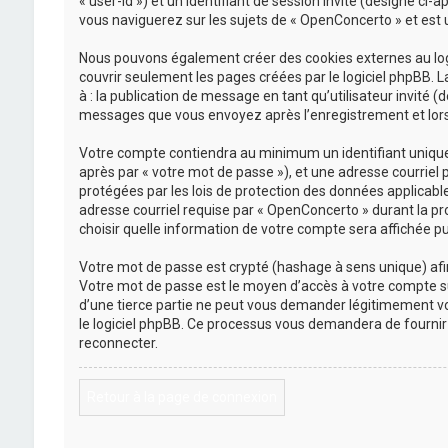
« user-id ») et un identifiant de session invité (désigné ci
vous naviguerez sur les sujets de « OpenConcerto » et est ut
Nous pouvons également créer des cookies externes au logi
couvrir seulement les pages créées par le logiciel phpBB. L
à : la publication de message en tant qu’utilisateur invité 
messages que vous envoyez après l’enregistrement et lors 
Votre compte contiendra au minimum un identifiant unique (
après par « votre mot de passe »), et une adresse courriel 
protégées par les lois de protection des données applicabl
adresse courriel requise par « OpenConcerto » durant la pro
choisir quelle information de votre compte sera affichée pu
Votre mot de passe est crypté (hashage à sens unique) afin 
Votre mot de passe est le moyen d’accès à votre compte s
d’une tierce partie ne peut vous demander légitimement vot
le logiciel phpBB. Ce processus vous demandera de fournir 
reconnecter.
Retour à la page de connexion