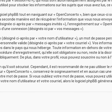
-après par « session-id »), qui vous sont automatiquement assignés par le
ilisé pour stocker les informations sur les sujets que vous avez lus, ce 
ciel phpBB tout en naviguant sur « OpenConcerto », bien que ceux-ci s
a seconde manière est de récupérer l’information que vous nous envoyez 
(désignée ci-après par « messages invités »), l’enregistrement sur « Open
d’une connexion (désignés ici par « vos messages »).
désigné ci-après par « votre nom d’utilisateur »), un mot de passe pers
personnelle valide (désignée ci-après par « votre courriel »). Vos info
es dans le pays qui nous héberge. Toute information en-dehors de votre 
cédure d’enregistrement, qu’elle soit obligatoire ou non, reste à la dis
bliquement. De plus, dans votre profil, vous pouvez souscrire ou non à l’
qu’il soit sécurisé. Cependant, il est recommandé de ne pas utiliser le
ur « OpenConcerto », conservez-le soigneusement et en aucun cas une 
re mot de passe. Si vous oubliez votre mot de passe, vous pouvez utilis
votre nom d’utilisateur et votre courriel, alors le logiciel phpBB géné