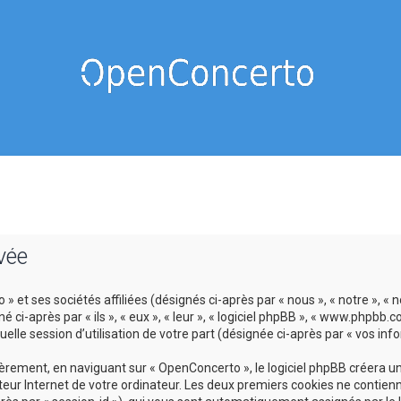
vée
 et ses sociétés affiliées (désignés ci-après par « nous », « notre », « 
-après par « ils », « eux », « leur », « logiciel phpBB », « www.phpbb.c
lle session d’utilisation de votre part (désignée ci-après par « vos info
ement, en naviguant sur « OpenConcerto », le logiciel phpBB créera un c
eur Internet de votre ordinateur. Les deux premiers cookies ne contienne