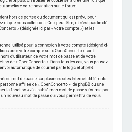
 logiciel phpBB. Un troisième cookie sera créé une fois que
qui améliore votre navigation sur le forum.
oient hors de portée du document qui est prévu pour
et que nous collectons. Ceci peut être, et n’est pas limité
Concerto » (désignée ici par « votre compte ») et les
onnel utilisé pour la connexion à votre compte (désigné ci-
rmations pour votre compte sur « OpenConcerto » sont
nom d’utilisateur, de votre mot de passe et de votre
crétion de « OpenConcerto ». Dans tous les cas, vous pouvez
envoi automatique de courriel par le logiciel phpBB.
 même mot de passe sur plusieurs sites Internet différents.
personne affiliée de « OpenConcerto », de phpBB ou une
er la fonction « J’ai oublié mon mot de passe » fournie par
rera un nouveau mot de passe qui vous permettra de vous